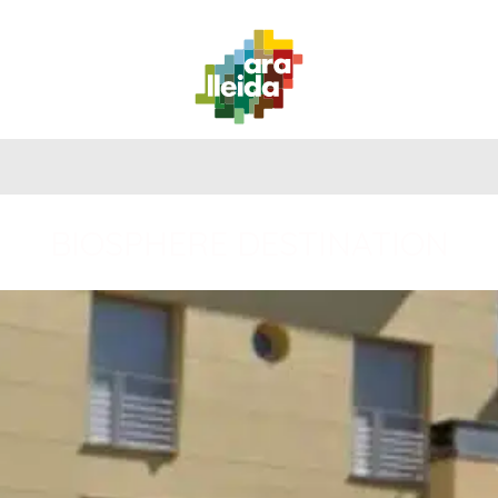
QUE
GUIDE
IL
ITINÉRAIRES
PLANIFIEZ
FAIRE
PRATIQU
BIOSPHERE DESTINATION