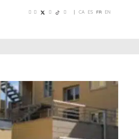
|
CA
ES
FR
EN
PATRONAT
RÉSEAUX
DE
E
SOCIAUX
TURISME