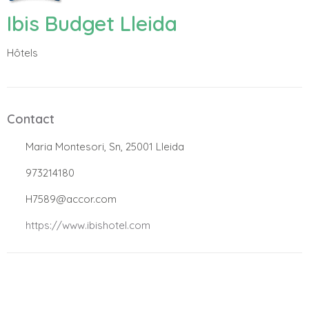
Ibis Budget Lleida
Hôtels
Contact
.
Maria Montesori, Sn, 25001 Lleida
.
973214180
.
H7589@accor.com
.
https://www.ibishotel.com