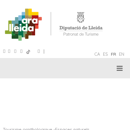
|
CA
ES
FR
EN
TOURISME ORNITHOLOGIQUE
Tourisme ornithologique
-
Espaces naturels