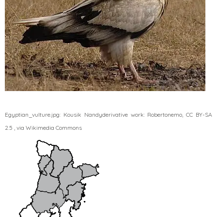
Egyptian_vulture.jpg: Kousik Nandyderivative work: Robertonemo, CC BY-SA
2.5
, via Wikimedia Commons