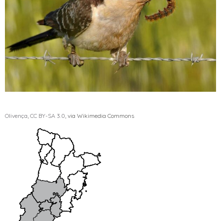
Olivença
,
CC BY-SA 3.0
, via Wikimedia Commons