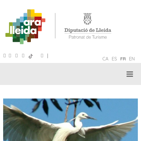
|
CA
ES
FR
EN
TOURISME ORNITHOLOGIQUE