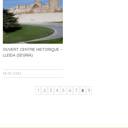
OUVERT CENTRE HISTORIQUE –
LLEIDA (SEGRIÀ)
18.09.2026
1
2
3
4
5
6
7
8
9