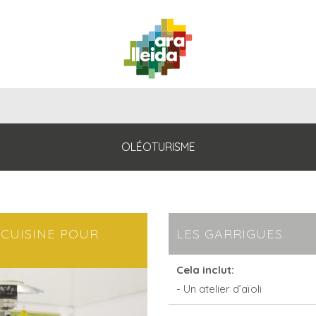
QUE
GUIDE
IL
ITINÉRAIRES
PLANIFIEZ
FAIRE
PRATIQU
OLÉOTURISME
 CUISINE POUR
LES GARRIGUES
Cela inclut:
- Un atelier d’aïoli