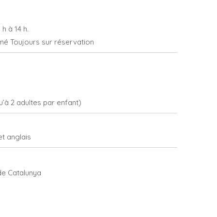
h à 14 h.
rmé Toujours sur réservation
’à 2 adultes par enfant)
et anglais
 de Catalunya