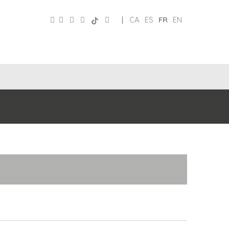
|
CA
ES
FR
EN
PATRONAT
RÉSEAUX
DE
E
SOCIAUX
TURISME