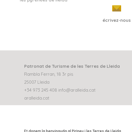
écrivez-nous
Patronat de Turisme de les Terres de Lleida
Rambla Ferran, 18 3r pis
25007 Lleida
+34 973 245 408
info@aralleida.cat
aralleida.cat
Et donem la benvinguda al Pirineu i les Terres de Lleida