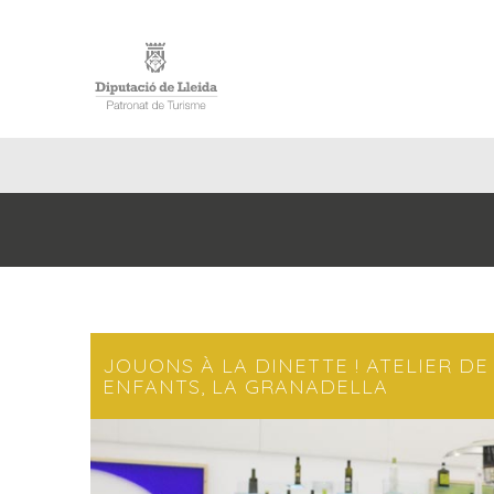
ACCUE
JOUONS À LA DINETTE ! ATELIER DE
ENFANTS, LA GRANADELLA