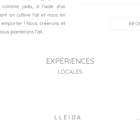
 comme jadis, à l’aide d’un
t on cultive l'ail et nous en
 emporter ! Nous créerons et
INFO
us planterons l’ail.
EXPÉRIENCES
LOCALES
L L E I D A