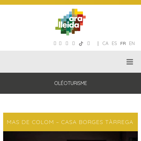
|
CA
ES
FR
EN
OLÉOTURISME
MAS DE COLOM – CASA BORGES TÀRREGA