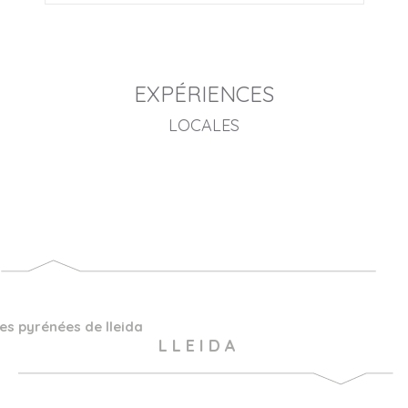
EXPÉRIENCES
LOCALES
les pyrénées de lleida
L L E I D A