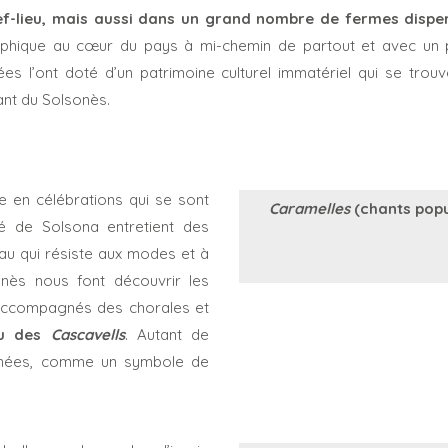
ef-lieu, mais aussi dans un grand nombre de fermes dispers
aphique au cœur du pays à mi-chemin de partout et avec un 
es l’ont doté d’un patrimoine culturel immatériel qui se trouv
nt du Solsonès.
e en célébrations qui se sont
Caramelles
(chants popu
té de Solsona entretient des
eau qui résiste aux modes et à
sonès nous font découvrir les
 accompagnés des chorales et
ou des
Cascavells
. Autant de
années, comme un symbole de