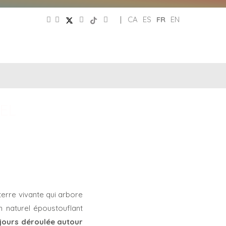
|
CA
ES
FR
EN
PATRONAT
RÉSEAUX
DE
E
SOCIAUX
TURISME
EL
terre vivante qui arbore
n naturel époustouflant
oujours déroulée autour