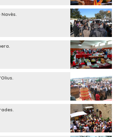
e Navès.
bera.
Olius.
rades.