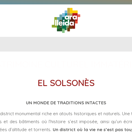
QUE
GUIDE
IL
ITINÉRAIRES
PLANIFIEZ
FAIRE
PRATIQU
ATRIMOINE CULTUREL IMMATÉRI
EL SOLSONÈS
UN MONDE DE TRADITIONS INTACTES
trict monumental riche en atouts historiques et naturels. Une 
 et des bâtiments où l’histoire s’est imposée, ainsi qu’un écri
ées d’altitude et torrents.
Un district où la vie ne s’est pas t