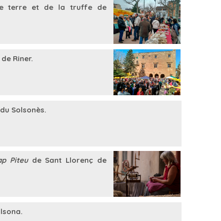
 terre et de la truffe de
 de Riner.
du Solsonès.
ap Piteu
de Sant Llorenç de
lsona.