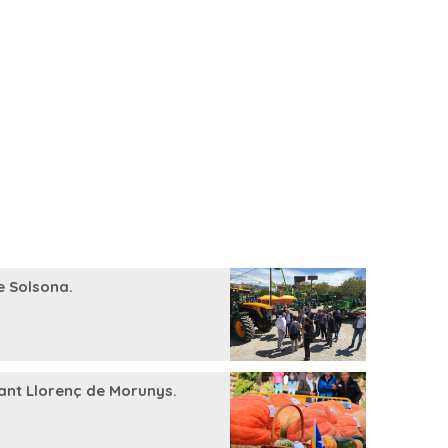
e Solsona.
 Sant Llorenç de Morunys.