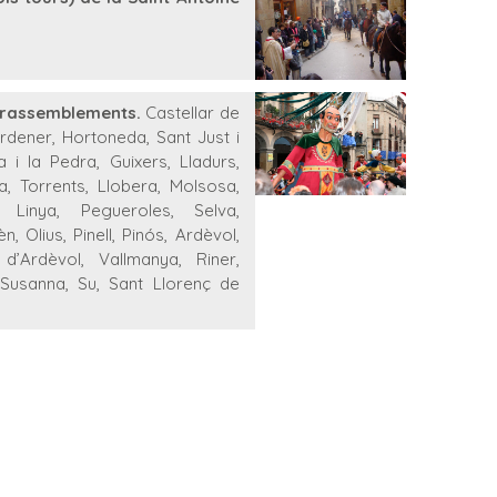
t rassemblements.
Castellar de
ardener, Hortoneda, Sant Just i
i la Pedra, Guixers, Lladurs,
, Torrents, Llobera, Molsosa,
 Linya, Pegueroles, Selva,
n, Olius, Pinell, Pinós, Ardèvol,
’Ardèvol, Vallmanya, Riner,
a Susanna, Su, Sant Llorenç de