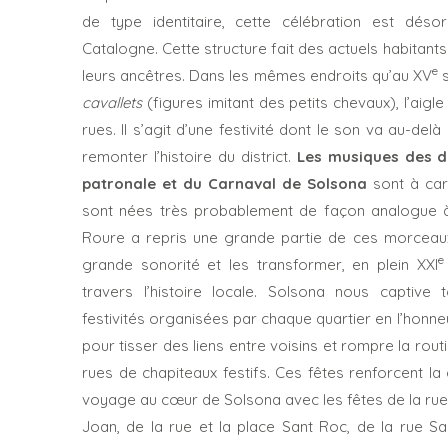
de type identitaire, cette célébration est dés
Catalogne. Cette structure fait des actuels habitants
e
leurs ancêtres. Dans les mêmes endroits qu’au XV
s
cavallets
(figures imitant des petits chevaux), l’aigle
rues. Il s’agit d’une festivité dont le son va au-del
remonter l’histoire du district.
Les musiques des d
patronale et du Carnaval de Solsona
sont à car
sont nées très probablement de façon analogue à l
Roure a repris une grande partie de ces morceaux
e
grande sonorité et les transformer, en plein XXI
travers l’histoire locale. Solsona nous captive 
festivités organisées par chaque quartier en l’honne
pour tisser des liens entre voisins et rompre la rou
rues de chapiteaux festifs. Ces fêtes renforcent l
voyage au cœur de Solsona avec les fêtes de la rue 
Joan, de la rue et la place Sant Roc, de la rue Sa