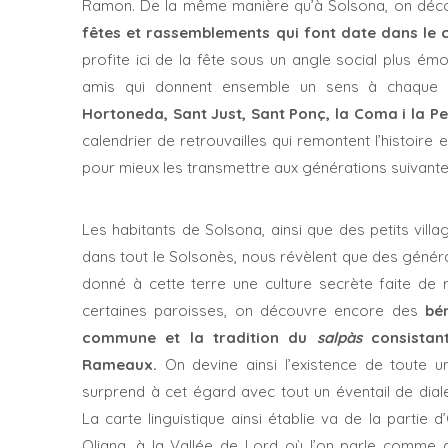
Ramon. De la même manière qu’à Solsona, on découv
fêtes et rassemblements qui font date dans le c
profite ici de la fête sous un angle social plus émo
amis qui donnent ensemble un sens à chaque sa
Hortoneda, Sant Just, Sant Ponç, la Coma i la Pe
calendrier de retrouvailles qui remontent l’histoire e
pour mieux les transmettre aux générations suivante
Les habitants de Solsona, ainsi que des petits vil
dans tout le Solsonès, nous révèlent que des généra
donné à cette terre une culture secrète faite de 
certaines paroisses, on découvre encore des
bé
commune et la tradition du
salpàs
consistan
Rameaux.
On devine ainsi l’existence de toute 
surprend à cet égard avec tout un éventail de dial
La carte linguistique ainsi établie va de la partie
Oliana, à la Vallée de Lord où l’on parle comme 