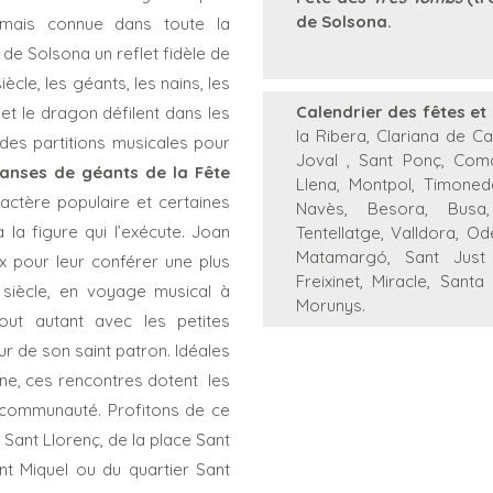
de Solsona.
ormais connue dans toute la
 de Solsona un reflet fidèle de
iècle, les géants, les nains, les
Calendrier des fêtes e
 et le dragon défilent dans les
la Ribera, Clariana de C
à des partitions musicales pour
Joval , Sant Ponç, Coma 
anses de géants de la Fête
Llena, Montpol, Timoneda
actère populaire et certaines
Navès, Besora, Busa,
a figure qui l’exécute. Joan
Tentellatge, Valldora, Odè
Matamargó, Sant Just d
 pour leur conférer une plus
Freixinet, Miracle, Sant
siècle, en voyage musical à
Morunys.
tout autant avec les petites
ur de son saint patron. Idéales
tine, ces rencontres dotent
les
a communauté. Profitons de ce
Sant Llorenç, de la place Sant
nt Miquel ou du quartier Sant