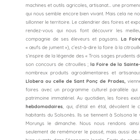
machines et outils agricoles, artisanat… une prome
qui nous semble encore bien vivant. Mais cela ne no
sillonner le territoire. Le calendrier des foires et ex
rendez-vous qui nous font découvrir les meill
compagnie de ses éleveurs et paysans.
La Foi
« œufs de jument »), c’est-à-dire la foire à la citrou
s’inspire de la légende des « Trois sages prudents d
son concours de citrouilles ;
la Foire de la Saint
nombreux produits agroalimentaires et artisana
Llobera ou celle de Sant Ponç de Prades,
vienne
foires avec un programme culturel parallèle qui
patrimoine immatériel. Au quotidien, les foires ex
hebdomadaires
, qui, d’étal en étal, dévoilent le
habitants du Solsonès. Ils se tiennent à Solsona le
Morunys le dimanche. Nous nous rendons ainsi 
seulement de remémorer le passé, mais aussi de 