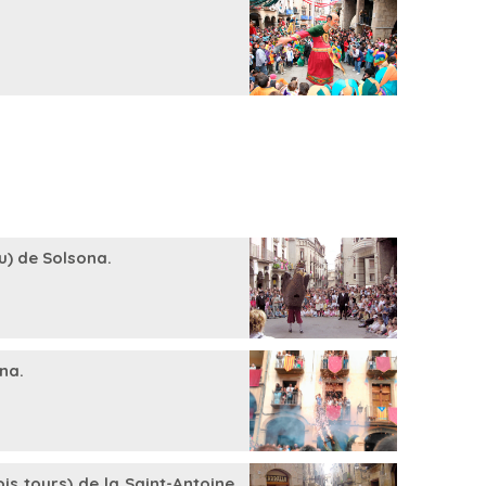
u) de Solsona.
na.
ois tours) de la Saint-Antoine