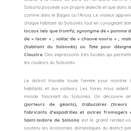
Solsona possède son propre dialecte et que dans la p
comme dans le Bages ou l’Anoia. Le visiteur apprend 
chaque habitant du Solsonès tout en consignant da
locaux tels que
trumfo
, synonyme de « pomme de
de « lacer » ;
voliac
de « chauve-souris » ;
mat
(habitant du Solsonès) ou
Tate
pour désigner 
Claustre
. Des expressions très locales qui permett
les couleurs du Solsonès.
Le district travaille toute l’année pour montrer 
habitants et aux visiteurs. Les foires nous aiden
monde fascinant du Solsonès. On découvre ai
(porteurs de géants),
trabucaires
(tireurs 
fabricants d’espadrilles et autres fromagers 
Saint-Isidore de Solsona
est le grand rendez-vo
soutenu les économies domestiques du district pen