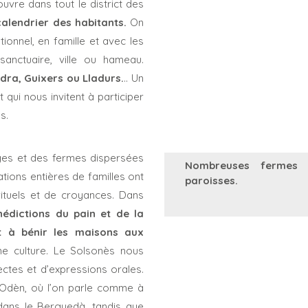
re dans tout le district des
alendrier des habitants.
On
tionnel, en famille et avec les
nctuaire, ville ou hameau.
dra, Guixers ou Lladurs.
.. Un
t qui nous invitent à participer
s.
lages et des fermes dispersées
Nombreuses fermes t
tions entières de familles ont
paroisses.
rituels et de croyances. Dans
nédictions du pain et de la
t à bénir les maisons aux
une culture. Le Solsonès nous
ectes et d’expressions orales.
 d’Odèn, où l’on parle comme à
dans le Berguedà, tandis que