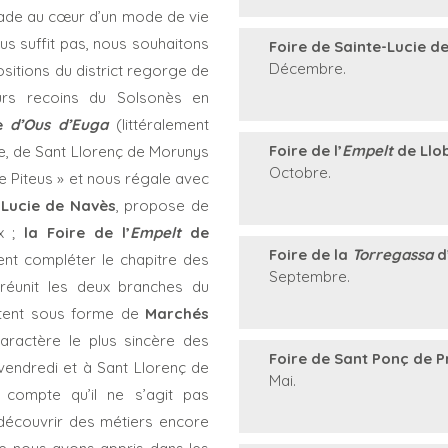
nade au cœur d’un mode de vie
us suffit pas, nous souhaitons
Foire de Sainte-Lucie d
Décembre.
positions du district regorge de
eurs recoins du Solsonès en
re
d’Ous d’Euga
(littéralement
Foire de l’
Empelt
de Llo
ille, de Sant Llorenç de Morunys
Octobre.
e Piteus » et nous régale avec
e-Lucie de Navès
, propose de
ux ;
la Foire de l’
Empelt
de
Foire de la
Torregassa
d’
nt compléter le chapitre des
Septembre.
 réunit les deux branches du
istent sous forme de
Marchés
 caractère le plus sincère des
Foire de Sant Ponç de P
 vendredi et à Sant Llorenç de
Mai.
compte qu’il ne s’agit pas
découvrir des métiers encore