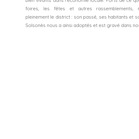
bien vivants dans l’économie locale. Forts de ce q
foires, les fêtes et autres rassemblements, 
pleinement le district : son passé, ses habitants et s
Solsonès nous a ainsi adoptés et est gravé dans n