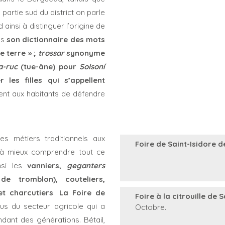
artie sud du district on parle
ainsi à distinguer l’origine de
ns
son dictionnaire des mots
 terre » ;
trossar
synonyme
a-ruc
(tue-âne) pour
Solsoní
les filles qui s’appellent
ent aux habitants de défendre
les métiers traditionnels aux
Foire de Saint-Isidore d
t à mieux comprendre tout ce
nsi les
vanniers,
geganters
de tromblon), couteliers,
et charcutiers
.
La Foire de
Foire à la citrouille de
us du secteur agricole qui a
Octobre.
dant des générations. Bétail,