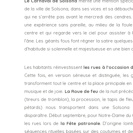
Le Carnaval de Solsona
mérite une mention spécial
de la ville de Solsona, dans ses vices et sa débauch
qui ne s’arrête pas avant le mercredi des cendres.
une expérience sans pareille, au milieu de la foule
centre et qui regarde vers le ciel pour assister à 
l’âne. Les géants fous font régner la satire quelques 
d’habitude si solennelle et majestueuse en une bien d
Les habitants réinvestissent
les rues à l’occasion 
Cette fois, en version sérieuse et distinguée, les g
transforment tout le centre et la place principale en
musique et de joie.
La Roue de feu
de la nuit précéd
(tireurs de tromblon), la procession, le tapis de fle
pétards) nous transportent dans une Solsona 
disparaître. Début septembre, pour Notre-Dame du Cl
les rues lors de
la Fête patronale
. D’origine loin
séquences rituelles basées sur des coutumes et de