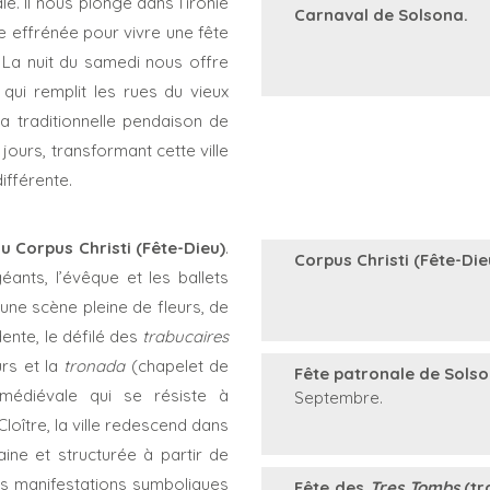
e. Il nous plonge dans l’ironie
Carnaval de Solsona.
e effrénée pour vivre une fête
 La nuit du samedi nous offre
 qui remplit les rues du vieux
la traditionnelle pendaison de
jours, transformant cette ville
ifférente.
du Corpus Christi (Fête-Dieu)
.
Corpus Christi (Fête-Die
éants, l’évêque et les ballets
 une scène pleine de fleurs, de
ente, le défilé des
trabucaires
urs et la
tronada
(chapelet de
Fête patronale de Solso
médiévale qui se résiste à
Septembre.
oître, la ville redescend dans
taine et structurée à partir de
s manifestations symboliques
Fête des
Tres Tombs
(tr