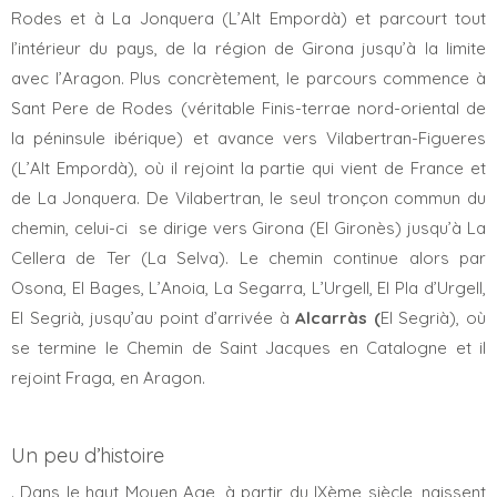
Rodes et à La Jonquera (L’Alt Empordà) et parcourt tout
l’intérieur du pays, de la région de Girona jusqu’à la limite
avec l’Aragon. Plus concrètement, le parcours commence à
Sant Pere de Rodes (véritable Finis-terrae nord-oriental de
la péninsule ibérique) et avance vers Vilabertran-Figueres
(L’Alt Empordà), où il rejoint la partie qui vient de France et
de La Jonquera. De Vilabertran, le seul tronçon commun du
chemin, celui-ci se dirige vers Girona (El Gironès) jusqu’à La
Cellera de Ter (La Selva). Le chemin continue alors par
Osona, El Bages, L’Anoia, La Segarra, L’Urgell, El Pla d’Urgell,
El Segrià, jusqu’au point d’arrivée à
Alcarràs (
El Segrià), où
se termine le Chemin de Saint Jacques en Catalogne et il
rejoint Fraga, en Aragon.
Un peu d’histoire
. Dans le haut Moyen Age, à partir du IXème siècle, naissent