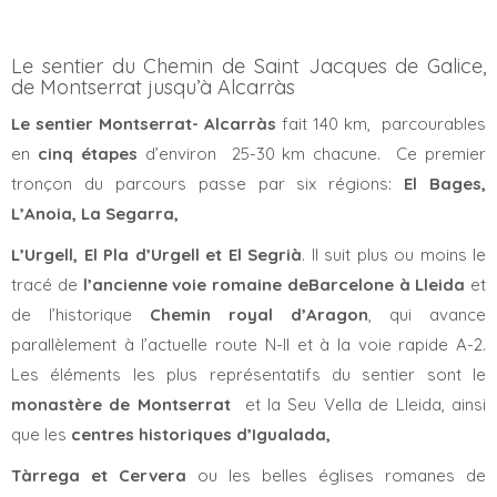
Le sentier du Chemin de Saint Jacques de Galice,
de Montserrat jusqu’à Alcarràs
Le sentier Montserrat- Alcarràs
fait 140 km, parcourables
en
cinq étapes
d’environ 25-30 km chacune. Ce premier
tronçon du parcours passe par six régions:
El Bages,
L’Anoia, La Segarra,
L’Urgell, El Pla d’Urgell et El Segrià
. Il suit plus ou moins le
tracé de
l’ancienne voie romaine de
Barcelone à Lleida
et
de l’historique
Chemin royal d’Aragon
, qui avance
parallèlement à l’actuelle route N-II et à la voie rapide A-2.
Les éléments les plus représentatifs du sentier sont le
monastère de Montserrat
et la Seu Vella de Lleida, ainsi
que les
centres historiques
d’Igualada,
Tàrrega et Cervera
ou les belles églises romanes de