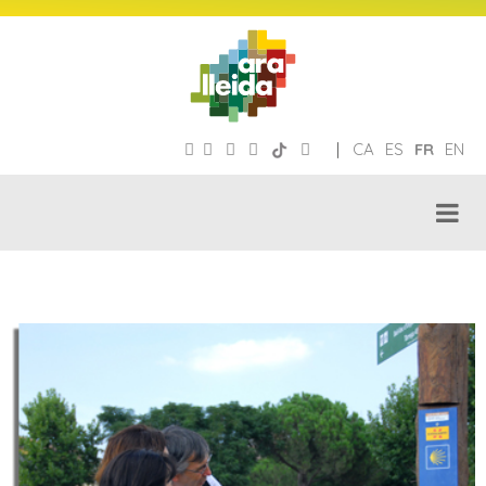
|
CA
ES
FR
EN