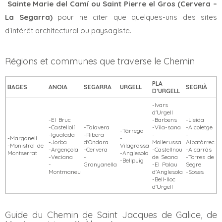
Sainte Marie del Camí ou Saint Pierre el Gros (Cervera –
La Segarra)
pour ne citer que quelques-uns des sites
d’intérêt architectural ou paysagiste.
Régions et communes que traverse le Chemin
PLA
BAGES
ANOIA
SEGARRA
URGELL
SEGRIÀ
D’URGELL
-Ivars
d'Urgell
-El Bruc
-Barbens
-Lleida
-Castellolí
-Talavera
-Vila-sana
-Alcoletge
-Tàrrega
-Igualada
-Ribera
-
-
-Marganell
-
-Jorba
d'Ondara
Mollerussa
Albatàrrec
-Monistrol de
Vilagrassa
-Argençola
-Cervera
-Castellnou
-Alcarràs
Montserrat
-Anglesola
-Veciana
-
de Seana
-Torres de
-Bellpuig
-
Granyanella
-El Palau
Segre
Montmaneu
d'Anglesola
-Soses
-Bell-lloc
d'Urgell
Guide du Chemin de Saint Jacques de Galice, de