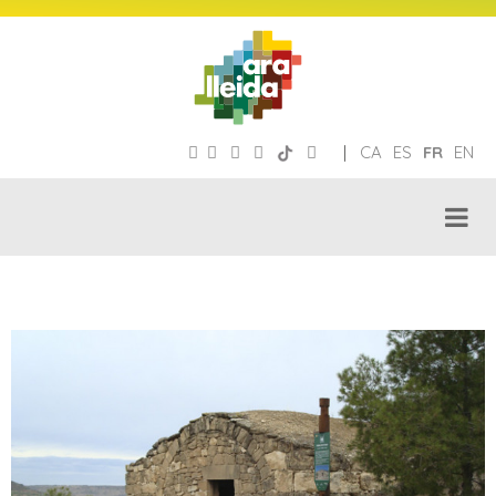
|
CA
ES
FR
EN