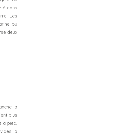
’été dans
rre. Les
arine ou
erse deux
anche la
ent plus
 à pied,
vides la