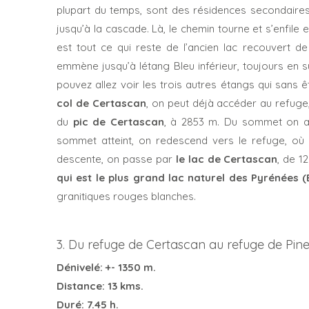
plupart du temps, sont des résidences secondaire
jusqu’à la cascade. Là, le chemin tourne et s’enfile 
est tout ce qui reste de l’ancien lac recouvert d
emmène jusqu’à létang Bleu inférieur, toujours en s
pouvez allez voir les trois autres étangs qui sans
col de Certascan
, on peut déjà accéder au refuge,
du
pic de Certascan
, à 2853 m. Du sommet on a
sommet atteint, on redescend vers le refuge, où l
descente, on passe par
le lac de Certascan
, de 1
qui est le plus grand lac naturel des Pyrénées 
granitiques rouges blanches.
3. Du refuge de Certascan au refuge de Pin
Dénivelé: +- 1350 m.
Distance: 13 kms.
Duré: 7.45 h.