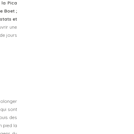
 la Pica
de Boet ;
stats et
uvrir une
 de jours
rolonger
qui sont
epuis des
n pied la
s gens du