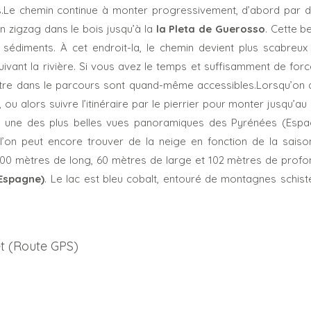
s.Le chemin continue à monter progressivement, d’abord par d
en zigzag dans le bois jusqu’à la
la Pleta de Guerosso
. Cette be
e sédiments. À cet endroit-la, le chemin devient plus scabreux
uivant la rivière. Si vous avez le temps et suffisamment de for
 être dans le parcours sont quand-même accessibles.Lorsqu’on at
 ou alors suivre l’itinéraire par le pierrier pour monter jusqu’
 une des plus belles vues panoramiques des Pyrénées (Espa
’on peut encore trouver de la neige en fonction de la saison
200 mètres de long, 60 mètres de large et 102 mètres de prof
(Espagne)
. Le lac est bleu cobalt, entouré de montagnes schist
et (Route GPS)