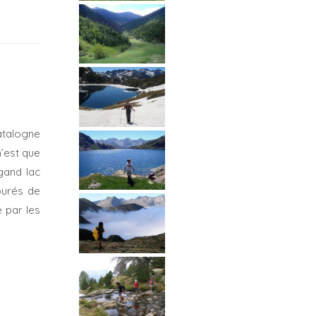
atalogne
n’est que
gand lac
ourés de
 par les