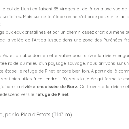
e le col de Llurri en faisant 35 virages et de là on a une vue de
 solitaires. Mais sur cette étape on ne s’attarde pas sur le lac ca
.
s aux eaux cristallines et par un chemin assez droit qui mène 
 de la vallée de l’Artiga jusque dans une zone des Pyrénées fr
 prés et on abandonne cette vallée pour suivre la rivière engo
ée raide au milieu d’un paysage sauvage, nous arrivons sur un
te étape, le refuge de Pinet, encore bien loin. À partir de là co
 sont bien utiles à cet endroit-là), sous la jetée qui ferme le c
ejoindre la
rivière encaissée de Barz
. On traverse la rivière et
 redescend vers le
refuge de Pinet
.
a, par la Pica d’Estats (3143 m)