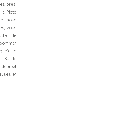
es prés,
lle Pleta
 et nous
ces, vous
teint le
au sommet
gne). Le
. Sur la
ondeur
et
euses et