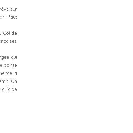
 rêve sur
r il faut
au
Col de
ançaises
rgée qui
e pointe
mmence la
hemin. On
 à l’aide