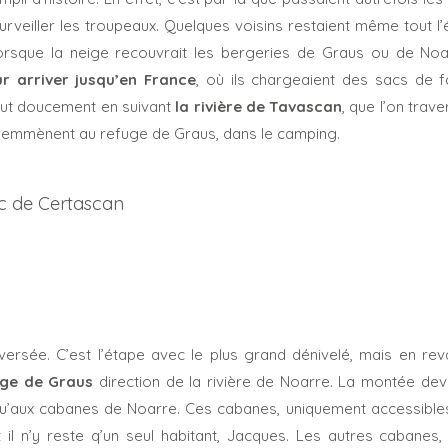
urveiller les troupeaux. Quelques voisins restaient même tout l
lorsque la neige recouvrait les bergeries de Graus ou de Noa
r arriver jusqu’en France
, où ils chargeaient des sacs de f
ut doucement en suivant
la rivière de Tavascan
, que l’on trav
us emmènent au refuge de Graus, dans le camping.
ic de Certascan
versée. C’est l’étape avec le plus grand dénivelé, mais en rev
ge de Graus
direction de la rivière de Noarre. La montée devi
qu’aux cabanes de Noarre. Ces cabanes, uniquement accessibles
l n’y reste q’un seul habitant, Jacques. Les autres cabanes, 