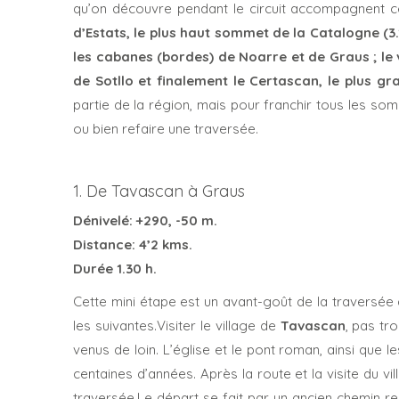
qu’on découvre pendant le circuit accompagnent 
d’Estats, le plus haut sommet de la Catalogne (3.14
les cabanes (bordes) de Noarre et de Graus ; le 
de Sotllo et finalement le Certascan, le plus g
partie de la région, mais pour franchir tous les som
ou bien refaire une traversée.
1. De Tavascan à Graus
Dénivelé: +290, -50 m.
Distance: 4’2 kms.
Durée 1.30 h.
Cette mini étape est un avant-goût de la traversée
les suivantes.Visiter le village de
Tavascan
, pas tr
venus de loin. L’église et le pont roman, ainsi que l
centaines d’années. Après la route et la visite du 
traversée.Le départ se fait par un ancien chemin rem