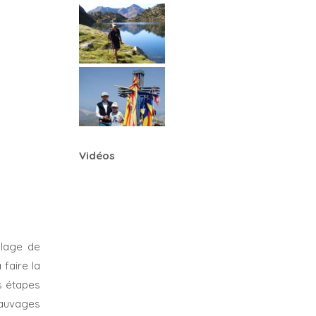
Vidéos
llage de
 faire la
s étapes
sauvages