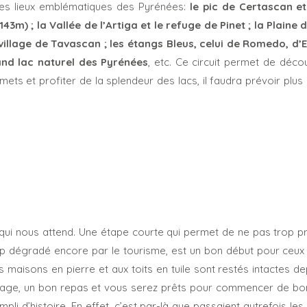
ces lieux emblématiques des Pyrénées:
le pic de Certascan et
3m) ; la Vallée de l’Artiga et le refuge de Pinet ; la Plaine 
village de Tavascan ; les étangs Bleus, celui de Romedo, d’E
rand lac naturel des Pyrénées
, etc. Ce circuit permet de déco
mets et profiter de la splendeur des lacs, il faudra prévoir plus
 qui nous attend. Une étape courte qui permet de ne pas trop p
op dégradé encore par le tourisme, est un bon début pour ceux 
es maisons en pierre et aux toits en tuile sont restés intactes d
village, un bon repas et vous serez prêts pour commencer de bo
pli d’histoire. En effet, c’est par-là que passaient autrefois le