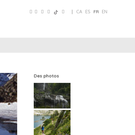
|
CA
ES
FR
EN
PATRONAT
RÉSEAUX
DE
E
SOCIAUX
TURISME
Des photos