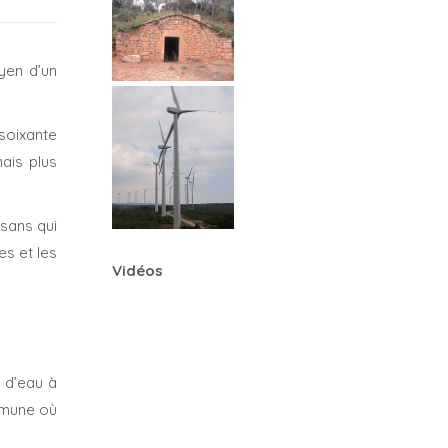
yen d’un
 soixante
ais plus
ysans qui
es et les
Vidéos
t d’eau à
ommune où