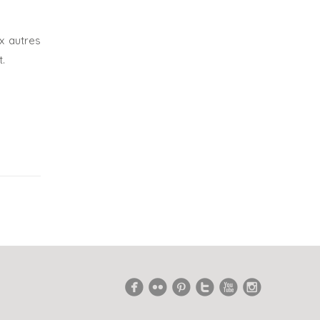
x autres
t.