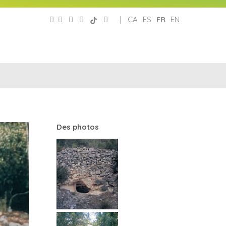
|
CA
ES
FR
EN
PATRONAT
RÉSEAUX
DE
E
SOCIAUX
TURISME
Des photos