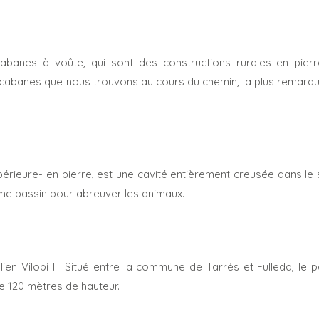
banes à voûte, qui sont des constructions rurales en pier
e cabanes que nous trouvons au cours du chemin, la plus remarq
périeure- en pierre, est une cavité entièrement creusée dans le 
mme bassin pour abreuver les animaux.
ien Vilobí I. Situé entre la commune de Tarrés et Fulleda, le 
 120 mètres de hauteur.