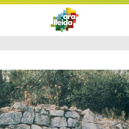
QUE
GUIDE
IL
ITINÉRAIRES
PLANIFIEZ
FAIRE
PRATIQU