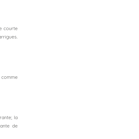
e courte
rrigues.
 a comme
ante; la
tante de