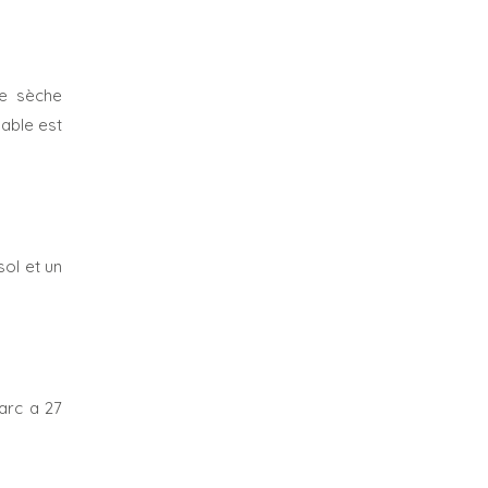
re sèche
uable est
sol et un
parc a 27