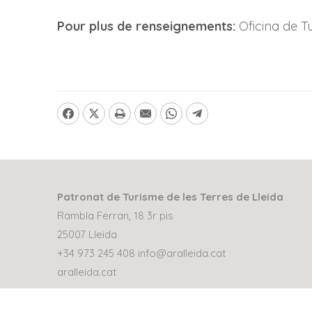
Pour plus de renseignements:
Oficina de T
Patronat de Turisme de les Terres de Lleida
Rambla Ferran, 18 3r pis
25007 Lleida
+34 973 245 408
info@aralleida.cat
aralleida.cat