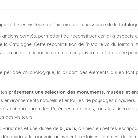
pproche les visiteurs de l’histoire de la naissance de la Catalog
 anciens comtés, permettant de reconstituer certains aspects cu
 la Catalogne. Cette reconstitution de l’histoire va du lointain IX
avec la fin de la dynastie comtale qui gouverna la Catalogne pen
 période chronologique, la plupart des éléments qui en font p
mtés
présentent une sélection des monuments, musées et e
s environnements naturels et entourés de paysages singuliers.
mtés qui parcourent les Pyrénées catalanes, tous les itinéraire
s des visiteurs.
es variantes et une durée de
5 jours
, ou bien en petites escapa
découvrirez le pouvoir qu’avaient certaines femmes de la n