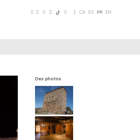
|
CA
ES
FR
EN
PATRONAT
RÉSEAUX
DE
E
SOCIAUX
TURISME
Des photos