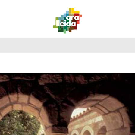
QUE
GUIDE
IL
ITINÉRAIRES
PLANIFIEZ
FAIRE
PRATIQU