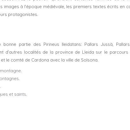
des images à l’époque médiévale, les premiers textes écrits en ca
leurs protagonistes.
bonne partie des Pirineus lleidatans: Pallars Jussà, Pallars
t d’autres localités de la province de Lleida sur le parcours 
 et le comté de Cardona avec la ville de Solsona.
a montagne.
montagnes.
.
ues et saints
.