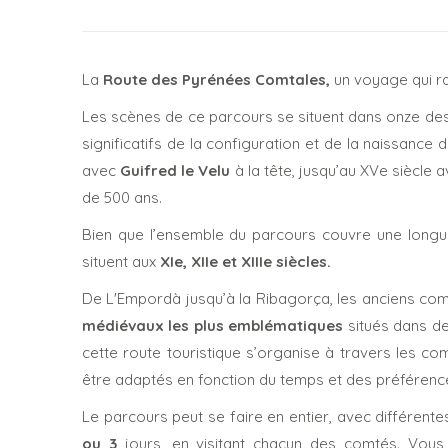
La
Route
des Pyrénées Comtales,
un voyage qui ra
Les scènes de ce parcours se situent dans onze des
significatifs de la configuration et de la naissance de
avec
Guifred le Velu
à la tête, jusqu’au XVe siècle 
de 500 ans.
Bien que l’ensemble du parcours couvre une longue
situent aux
XIe, XIIe et XIIIe siècles.
De L'Empordà jusqu’à la Ribagorça, les anciens co
médiévaux les plus emblématiques
situés dans de
cette route touristique s’organise à travers les co
être adaptés en fonction du temps et des préférence
Le parcours peut se faire en entier, avec différent
ou 3
jours, en visitant chacun des comtés. Vous 