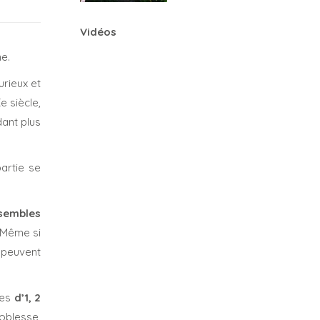
Vidéos
ne.
rieux et
e siècle,
dant plus
artie se
nsembles
 Même si
s peuvent
des
d’1, 2
oblesse,