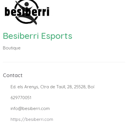
Besiberri Esports
Boutique
Contact
.
Ed. els Arenys, Ctra de Taüll, 28, 25528, Boí
.
629770051
.
info@besiberri.com
.
https://besiberri.com