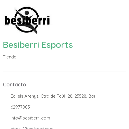
Besiberri Esports
Tienda
Contacto
.
Ed. els Arenys, Ctra de Taüll, 28, 25528, Boí
.
629770051
.
info@besiberri.com
.
https://besiberri.com