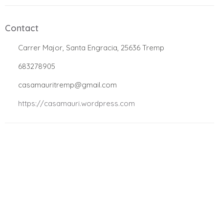
Contact
.
Carrer Major, Santa Engracia, 25636 Tremp
.
683278905
.
casamauritremp@gmail.com
.
https://casamauri.wordpress.com