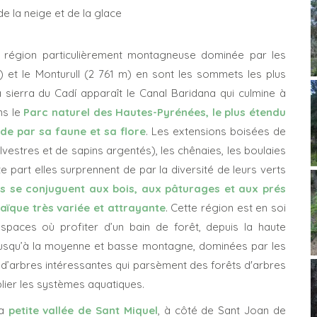
 de la neige et de la glace
e région particulièrement montagneuse dominée par les
) et le Monturull (2 761 m) en sont les sommets les plus
a sierra du Cadí apparaît le Canal Baridana qui culmine à
ns le
Parc naturel des Hautes-Pyrénées, le plus étendu
 de par sa faune et sa flore
. Les extensions boisées de
lvestres et de sapins argentés), les chênaies, les boulaies
te part elles surprennent de par la diversité de leurs verts
 se conjuguent aux bois, aux pâturages et aux prés
ïque très variée et attrayante
. Cette région est en soi
espaces où profiter d’un bain de forêt, depuis la haute
jusqu’à la moyenne et basse montagne, dominées par les
d’arbres intéressantes qui parsèment des forêts d'arbres
lier les systèmes aquatiques.
la
petite vallée de Sant Miquel
, à côté de Sant Joan de