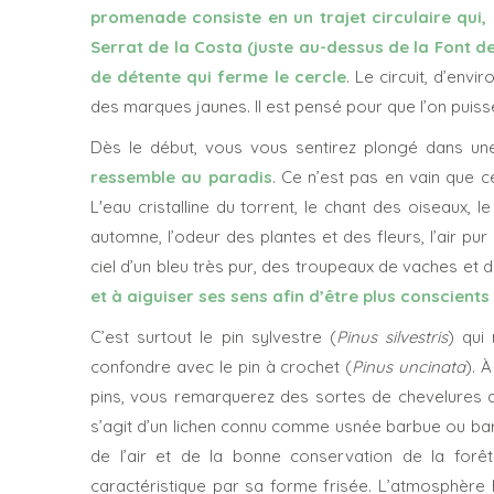
promenade consiste en un trajet circulaire qui, 
Serrat de la Costa (juste au-dessus de la Font de l
de détente qui ferme le cercle
. Le circuit, d’env
des marques jaunes. Il est pensé pour que l’on puisse
Dès le début, vous vous sentirez plongé dans u
ressemble au paradis
. Ce n’est pas en vain que 
L'eau cristalline du torrent, le chant des oiseaux, l
automne, l’odeur des plantes et des fleurs, l’air p
ciel d’un bleu très pur, des troupeaux de vaches et
et à aiguiser ses sens afin d’être plus conscient
C’est surtout le pin sylvestre (
Pinus silvestris
) qui
confondre avec le pin à crochet (
Pinus uncinata
). 
pins, vous remarquerez des sortes de chevelures d’u
s’agit d’un lichen connu comme usnée barbue ou bar
de l’air et de la bonne conservation de la forêt
caractéristique par sa forme frisée. L’atmosphère