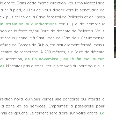
s la droite. Dans cette même direction, vous trouverez l’aire
ller à pied, au lieu de vous diriger vers le sanctuaire de
ix, puis celles de la Casa forestal de Pallerols et de l'
àrea
ien attention aux indications
car il y a de nombreux
son de la forêt et/ou l’aire de détente de Pallerols. Vous
restière qui conduit à Sant Joan de l’Erm Nou. Cet immense
 refuge de Comes de Rubió, est actuellement fermé, mais il
 centre de recherche. À 200 mètres, sur l’aire de détente
i. Attention,
de fin novembre jusqu’à fin mai aucun
tes
. N'hésitez pas à consulter le site web du parc pour plus
irection nord, où vous verrez une pancarte qui interdit la
 la zone et les services. Empruntez la passerelle pour
emin de gauche. Le torrent sera alors sur votre droite.
La