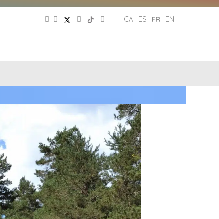
|
CA
ES
FR
EN
PATRONAT
RÉSEAUX
DE
E
SOCIAUX
TURISME