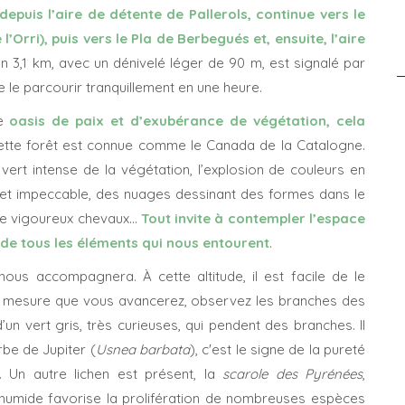
depuis l’aire de détente de Pallerols, continue vers le
’Orri), puis vers le Pla de Berbegués et, ensuite, l’aire
iron 3,1 km, avec un dénivelé léger de 90 m, est signalé par
 le parcourir tranquillement en une heure.
ne
oasis de paix et d’exubérance de végétation, cela
cette forêt est connue comme le Canada de la Catalogne.
e vert intense de la végétation, l’explosion de couleurs en
ur et impeccable, des nuages dessinant des formes dans le
 de vigoureux chevaux…
Tout invite à contempler l’espace
s de tous les éléments qui nous entourent
.
 nous accompagnera. À cette altitude, il est facile de le
À mesure que vous avancerez, observez les branches des
n vert gris, très curieuses, qui pendent des branches. Il
be de Jupiter (
Usnea barbata
), c'est le signe de la pureté
. Un autre lichen est présent, la
scarole des Pyrénées
,
 humide favorise la prolifération de nombreuses espèces