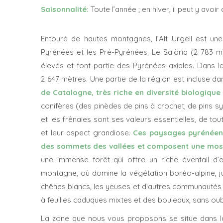
Saisonnalité
:
Toute l’année ; en hiver, il peut y avoir
Entouré de hautes montagnes, l’Alt Urgell est un
Pyrénées et les Pré-Pyrénées. Le Salòria (2 783 m
élevés et font partie des Pyrénées axiales. Dans l
2 647 mètres. Une partie de la région est incluse da
de Catalogne, très riche en diversité biologique
conifères (des pinèdes de pins à crochet, de pins sy
et les frênaies sont ses valeurs essentielles, de tou
et leur aspect grandiose.
Ces paysages pyrénéens
des sommets des vallées et composent une mosa
une immense forêt qui offre un riche éventail d’
montagne, où domine la végétation boréo-alpine, 
chênes blancs, les yeuses et d’autres communautés 
à feuilles caduques mixtes et des bouleaux, sans oub
La zone que nous vous proposons se situe dans 