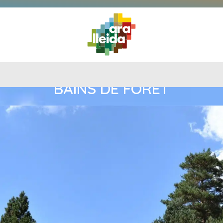
QUE
GUIDE
IL
ITINÉRAIRES
PLANIFIEZ
FAIRE
PRATIQU
BAINS DE FORÊT