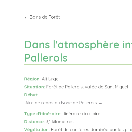
← Bains de Forêt
Dans l'atmosphère in
Pallerols
Région:
Alt Urgell
Situation:
Forêt de Pallerols, vallée de Sant Miquel
Début:
Aire de repos du Bosc de Pallerols
→
Type d'itinéraire
:
Itinéraire circulaire
Distance:
3,1 kilomètres
V
égétation
:
Forêt de conifères dominée par les pin