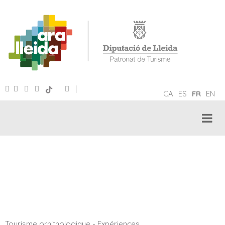
|
CA
ES
FR
EN
TOURISME ORNITHOLOGIQUE
Tourisme ornithologique
-
Expériences