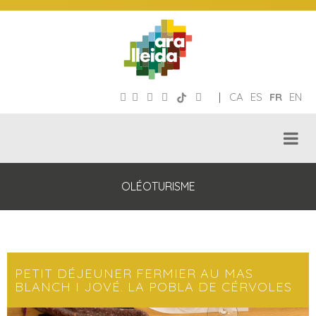
|
CA
ES
FR
EN
OLÉOTURISME
PETIT DÉJEUNER FERMIER AU MAS
BLANCH I JOVÉ. LA POBLA DE CÉRVOLES