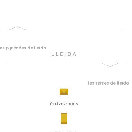
les pyrénées de lleida
L L E I D A
les terres de lleida
écrivez-nous