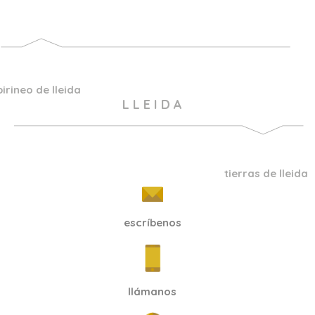
pirineo de lleida
L L E I D A
tierras de lleida
escríbenos
llámanos