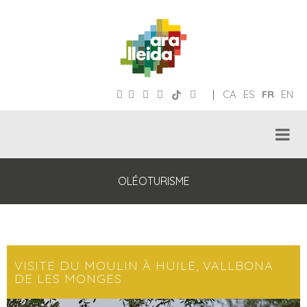
|
CA
ES
FR
EN
OLÉOTURISME
VISITE DU MOULIN À HUILE, VALLBONA
DE LES MONGES