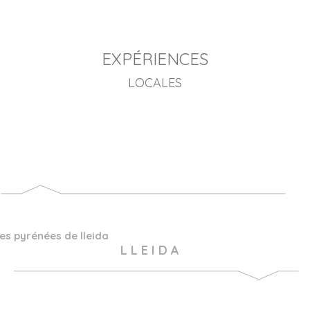
EXPÉRIENCES
LOCALES
les pyrénées de lleida
L L E I D A