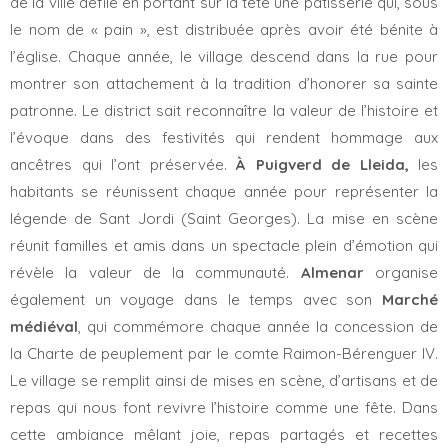
de la ville défile en portant sur la tête une pâtisserie qui, sous
le nom de « pain », est distribuée après avoir été bénite à
l’église. Chaque année, le village descend dans la rue pour
montrer son attachement à la tradition d’honorer sa sainte
patronne. Le district sait reconnaître la valeur de l’histoire et
l’évoque dans des festivités qui rendent hommage aux
ancêtres qui l’ont préservée.
À Puigverd de Lleida,
les
habitants se réunissent chaque année pour représenter la
légende de Sant Jordi (Saint Georges). La mise en scène
réunit familles et amis dans un spectacle plein d’émotion qui
révèle la valeur de la communauté.
Almenar
organise
également un voyage dans le temps avec son
Marché
médiéval
, qui commémore chaque année la concession de
la Charte de peuplement par le comte Raimon-Bérenguer IV.
Le village se remplit ainsi de mises en scène, d’artisans et de
repas qui nous font revivre l’histoire comme une fête. Dans
cette ambiance mêlant joie, repas partagés et recettes