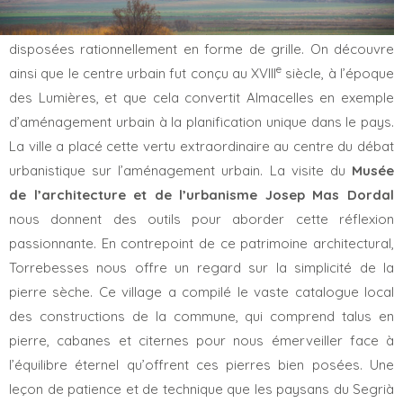
Almacelles
mérite une étape dans ce voyage à travers le
Segrià du Patrimoine culturel immatériel. Les rues y sont
disposées rationnellement en forme de grille. On découvre
e
ainsi que le centre urbain fut conçu au XVIII
siècle, à l’époque
des Lumières, et que cela convertit Almacelles en exemple
d’aménagement urbain à la planification unique dans le pays.
La ville a placé cette vertu extraordinaire au centre du débat
urbanistique sur l’aménagement urbain. La visite du
Musée
de l’architecture et de l’urbanisme Josep Mas Dordal
nous donnent des outils pour aborder cette réflexion
passionnante. En contrepoint de ce patrimoine architectural,
Torrebesses nous offre un regard sur la simplicité de la
pierre sèche. Ce village a compilé le vaste catalogue local
des constructions de la commune, qui comprend talus en
pierre, cabanes et citernes pour nous émerveiller face à
l’équilibre éternel qu’offrent ces pierres bien posées. Une
leçon de patience et de technique que les paysans du Segrià