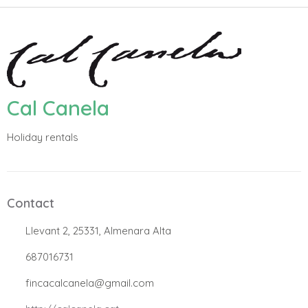
Cal Canela
Holiday rentals
Contact
.
Llevant 2, 25331, Almenara Alta
.
687016731
.
fincacalcanela@gmail.com