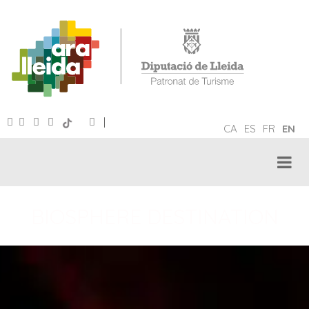
|
CA
ES
FR
EN
BIOSPHERE DESTINATION