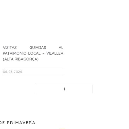
VISITAS GUIADAS AL
PATRIMONIO LOCAL – VILALLER
(ALTA RIBAGORÇA)
06.08.2026
1
DESCUBRE
TODAS LAS
ACTIVIDADES
DE PRIMAVERA