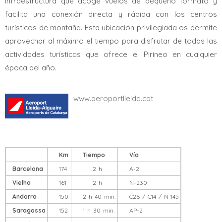
infraestructura que acoge vuelos de pequeño formato y
facilita una conexión directa y rápida con los centros
turísticos de montaña. Esta ubicación privilegiada os permite
aprovechar al máximo el tiempo para disfrutar de todas las
actividades turísticas que ofrece el Pirineo en cualquier
época del año.
www.aeroportlleida.cat
Km
Tiempo
Vía
Barcelona
174
2 h
A-2
Vielha
161
2 h
N-230
Andorra
150
2 h 40 min.
C26 / C14 / N-145
Saragossa
152
1 h 30 min.
AP-2