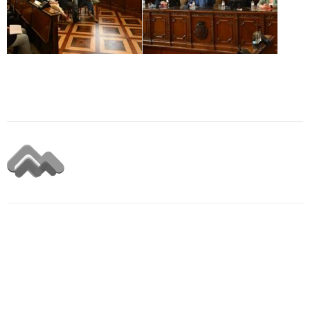
EDICIONES ANTERIORES
Relación de los miembros del jurado del Premio
Pica d’Estats en las diferentes ediciones del
galardón
Relación de galardonados del Premio ''Pica