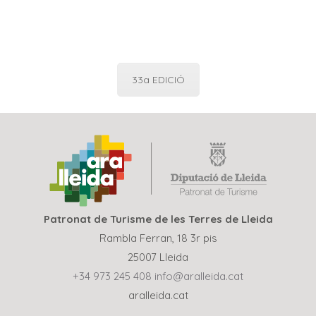
d'Estats'' en las diferentes ediciones del galardón
Galería de fotos del acto de entrega del Pica
d'Estats
33a EDICIÓ
Patronat de Turisme de les Terres de Lleida
Rambla Ferran, 18 3r pis
25007 Lleida
+34 973 245 408
info@aralleida.cat
aralleida.cat