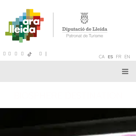
|
CA
ES
FR
EN
BIOSPHERE DESTINATION