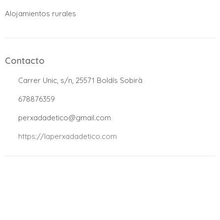
Alojamientos rurales
Contacto
.
Carrer Unic, s/n, 25571 Boldís Sobirà
.
678876359
.
perxadadetico@gmail.com
.
https://laperxadadetico.com