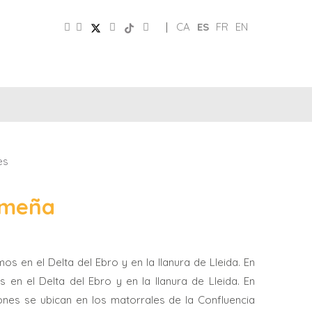
|
CA
ES
FR
EN
CLUB
REDES
DE
PATRONATO
SOCIALES
AMIGOS
es
smeña
os en el Delta del Ebro y en la llanura de Lleida. En
 en el Delta del Ebro y en la llanura de Lleida. En
iones se ubican en los matorrales de la Confluencia