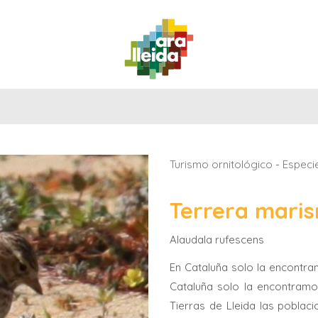
QUÉ
GUÍA
RUTAS
PLANIFICA
HACER
PRÁCTICA
TURISMO ORNITOLÓGICO
Turismo ornitológico
-
Especi
Terrera mari
Alaudala rufescens
En Cataluña solo la encontram
Cataluña solo la encontramos
Tierras de Lleida las poblac