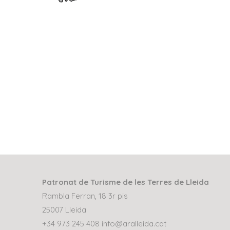
Patronat de Turisme de les Terres de Lleida
Rambla Ferran, 18 3r pis
25007 Lleida
+34 973 245 408
info@aralleida.cat