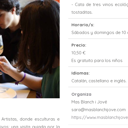
- Cata de tres vinos ecoló
tostaditas.
Horario/s:
Sábados y domingos de 10 a
Precio:
10,50 €
Es gratuito para los niños
Idiomas:
Catalán, castellano e inglés.
Organiza
Mas Blanch i Jové
sara@masblanchijove.com
https://www.masblanchijov
Artistas, donde esculturas e
ivos; una visita guiada por la