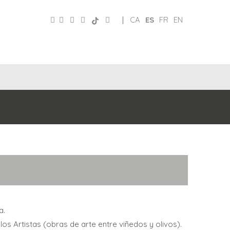
|
CA
ES
FR
EN
CLUB
REDES
DE
PATRONATO
SOCIALES
AMIGOS
a.
los Artistas (obras de arte entre viñedos y olivos).