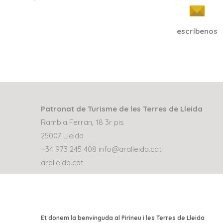
escríbenos
Patronat de Turisme de les Terres de Lleida
Rambla Ferran, 18 3r pis
25007 Lleida
+34 973 245 408
info@aralleida.cat
aralleida.cat
Et donem la benvinguda al Pirineu i les Terres de Lleida