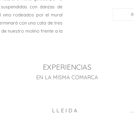
 suspendidas con danzas de
I
l vino rodeados por el mural
 terminará con una cata de tres
de nuestro molino frente a la
EXPERIENCIAS
EN LA MISMA COMARCA
L L E I D A