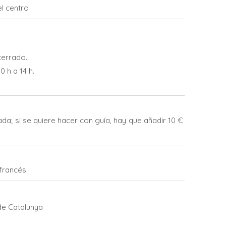
el centro
cerrado.
 h a 14 h.
da; si se quiere hacer con guía, hay que añadir 10 €
 francés
 de Catalunya