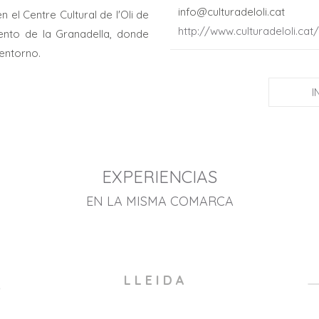
info@culturadeloli.cat
 el Centre Cultural de l'Oli de
http://www.culturadeloli.cat/
vento de la Granadella, donde
 entorno.
I
EXPERIENCIAS
EN LA MISMA COMARCA
L L E I D A