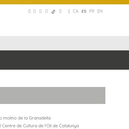
|
CA
ES
FR
EN
CLUB
REDES
DE
PATRONATO
SOCIALES
AMIGOS
uo molino de la Granadella
l Centre de Cultura de l'Oli de Catalunya