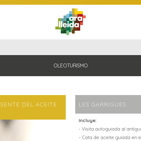
QUÉ
GUÍA
RUTAS
PLANIFICA
HACER
PRÁCTICA
OLEOTURISMO
SENTE DEL ACEITE
LES GARRIGUES
Incluye:
- Visita autoguiada al antig
- Cata de aceite guiada en e