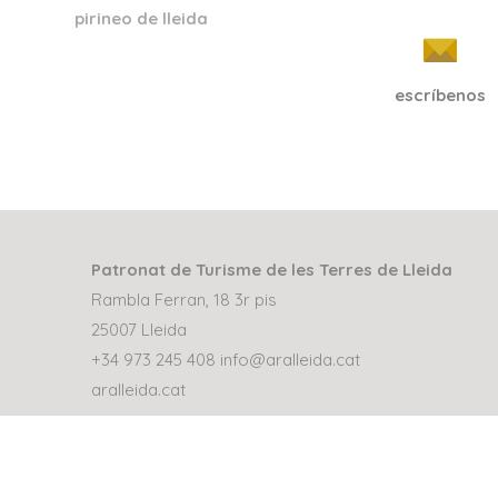
pirineo de lleida
escríbenos
Patronat de Turisme de les Terres de Lleida
Rambla Ferran, 18 3r pis
25007 Lleida
+34 973 245 408
info@aralleida.cat
aralleida.cat