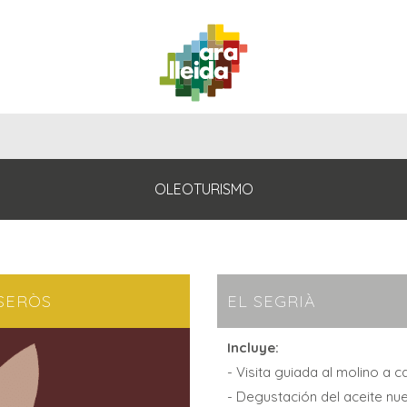
QUÉ
GUÍA
RUTAS
PLANIFICA
HACER
PRÁCTICA
OLEOTURISMO
 SERÒS
EL SEGRIÀ
Incluye:
- Visita guiada al molino a 
- Degustación del aceite nu