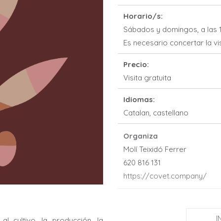
Horario/s:
Sábados y domingos, a las 1
Es necesario concertar la vi
Precio:
Visita gratuita
Idiomas:
Catalan, castellano
Organiza
Molí Teixidó Ferrer
620 816 131
https://covet.company/
I
l cultivo, la producción, la