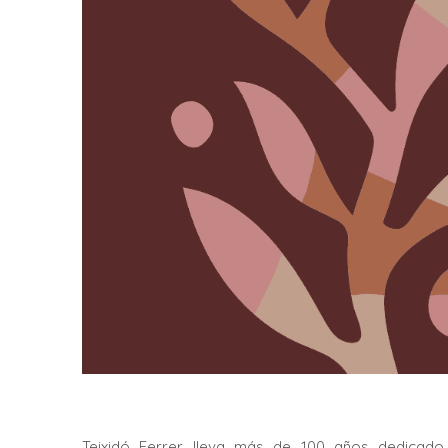
Teixidó Ferrer lleva más de 100 años dedicado a