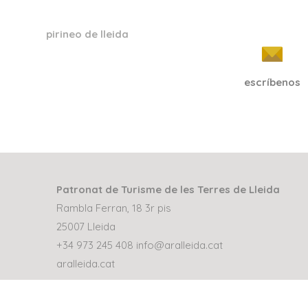
pirineo de lleida
escríbenos
Patronat de Turisme de les Terres de Lleida
Rambla Ferran, 18 3r pis
25007 Lleida
+34 973 245 408
info@aralleida.cat
aralleida.cat