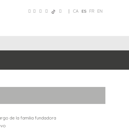
|
CA
ES
FR
EN
CLUB
REDES
DE
PATRONATO
SOCIALES
AMIGOS
cargo de la familia fundadora
evo