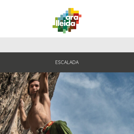
QUÉ
GUÍA
RUTAS
PLANIFICA
HACER
PRÁCTICA
ESCALADA