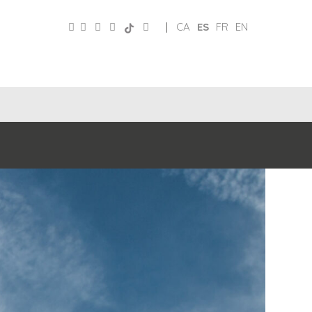
|
CA
ES
FR
EN
CLUB
REDES
DE
PATRONATO
SOCIALES
AMIGOS