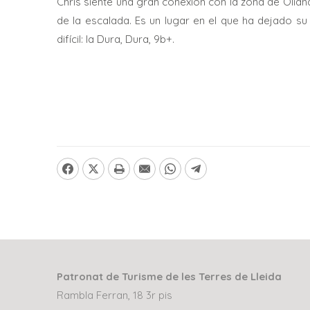
Chris siente una gran conexión con la zona de Olian
de la escalada. Es un lugar en el que ha dejado s
difícil: la Dura, Dura, 9b+.
Patronat de Turisme de les Terres de Lleida
Rambla Ferran, 18 3r pis