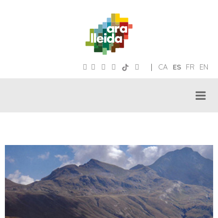
|
CA
ES
FR
EN