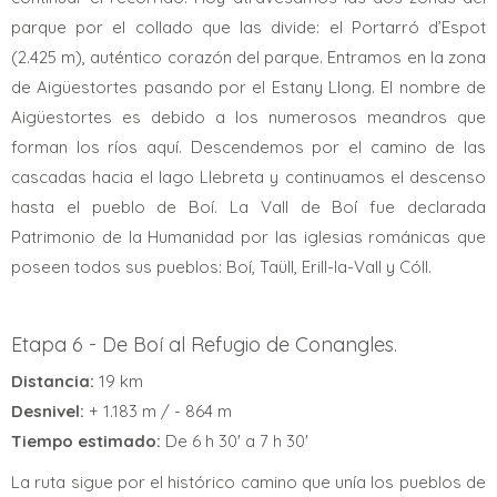
parque por el collado que las divide: el Portarró d’Espot
(2.425 m), auténtico corazón del parque. Entramos en la zona
de Aigüestortes pasando por el Estany Llong. El nombre de
Aigüestortes es debido a los numerosos meandros que
forman los ríos aquí. Descendemos por el camino de las
cascadas hacia el lago Llebreta y continuamos el descenso
hasta el pueblo de Boí. La Vall de Boí fue declarada
Patrimonio de la Humanidad por las iglesias románicas que
poseen todos sus pueblos: Boí, Taüll, Erill-la-Vall y Cóll.
Etapa 6 - De Boí al Refugio de Conangles.
Distancia:
19 km
Desnivel:
+ 1.183 m / - 864 m
Tiempo estimado:
De 6 h 30' a 7 h 30'
La ruta sigue por el histórico camino que unía los pueblos de