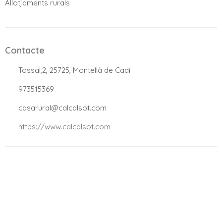
Allotjaments rurals
Contacte
.
Tossal,2, 25725, Montellà de Cadí
.
973515369
.
casarural@calcalsot.com
.
https://www.calcalsot.com