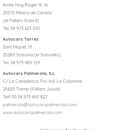
Avda. Hug Roger III, 16
25570 Ribera de Cardós
(el Pallars Sobirà)
Tel: 34 973 623 035
Autocars Tarres
Sant Miquel, 13
25280 Solsona (el Solsonès)
Tel: 34 973 480 129
Autocars Palmerola, S.L
.
C/ La Canadenca. Pol. Ind. La Colomina
25620 Tremp (Pallars Jussà)
Telf 00 34 973 650 827
palmerola@autocarspalmerola.com
www.autocarspalmerola.com