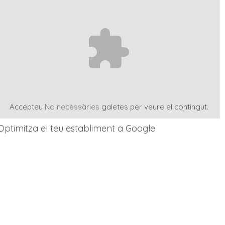
Accepteu
No necessàries
galetes per veure el contingut.
Optimitza el teu establiment a Google