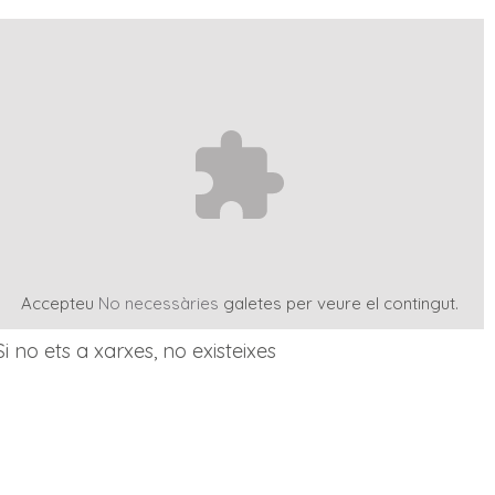
Accepteu
No necessàries
galetes per veure el contingut.
Si no ets a xarxes, no existeixes