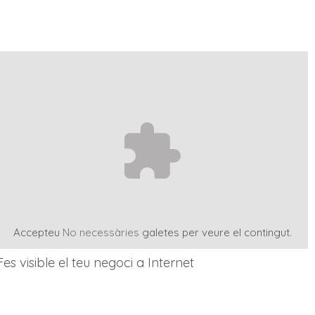
Accepteu
No necessàries
galetes per veure el contingut.
Fes visible el teu negoci a Internet