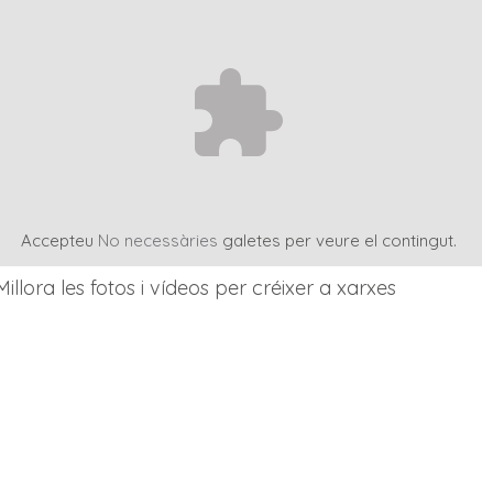
Accepteu
No necessàries
galetes per veure el contingut.
Millora les fotos i vídeos per créixer a xarxes