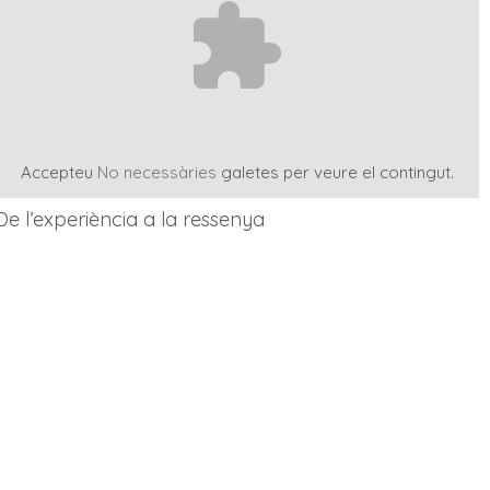
Accepteu
No necessàries
galetes per veure el contingut.
De l’experiència a la ressenya