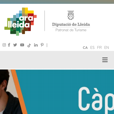
|
CA
ES
FR
EN