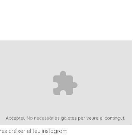
Accepteu
No necessàries
galetes per veure el contingut.
Fes créixer el teu instagram