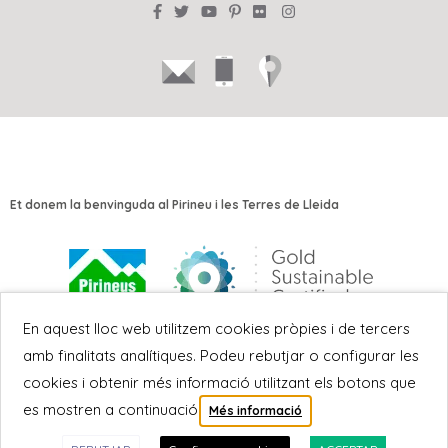
Et donem la benvinguda al Pirineu i les Terres de Lleida
En aquest lloc web utilitzem cookies pròpies i de tercers
amb finalitats analítiques. Podeu rebutjar o configurar les
cookies i obtenir més informació utilitzant els botons que
es mostren a continuació:
Més informació
RAT
|
Avís Legal