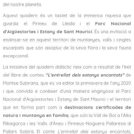
del nostre planeta.
Aquest quadern és un tastet de la immensa riquesa que
guarda el Pirineu de Lleida i el
Parc Nacional
d’Aigüestortes i Estany de Sant Maurici
. És una invitació a
endinsar-se en aquest territori de muntanyes, valls i cingles
escarpats que són aixopluc de la seva flora i la seva fauna
excepcional.
La iniciativa del quadern didàctic neix com a resultat de l’èxit
del llibre de contes
“L’entrellat dels estanys encantats”
de
Montse Subirana, que es va editar la primavera de l’any 2020
i que convida a conèixer d’una manera enginyosa el Parc
Nacional d’Aigüestortes i Estany de Sant Maurici i el territori
que en forma part com a
destinacions certificades de
natura i muntanya en família
, que són la Vall de Boí a l’Alta
Ribagorça i les Valls d’Àneu i Pirineus-Noguera Pallaresa al
Pallars Sobirà. El conte
L’entrellat dels estanys encantats
,