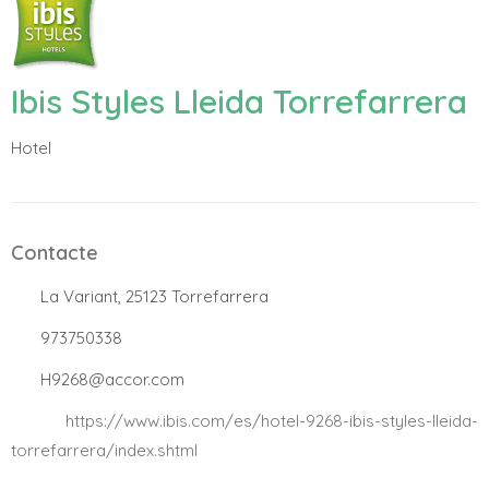
Ibis Styles Lleida Torrefarrera
Hotel
Contacte
.
La Variant, 25123 Torrefarrera
.
973750338
.
H9268@accor.com
.
https://www.ibis.com/es/hotel-9268-ibis-styles-lleida-
torrefarrera/index.shtml