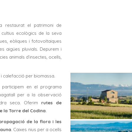
 restaurat el patrimoni de
s cultius ecològics de la seva
ues, eòliques i fotovoltaiques
les aigües pluvials. Depurem i
ies animals d’insectes, ocells,
 i calefacció per biomassa.
 participem en el programa
magatall per a la observació
edra seca. Oferim
rutes de
de la Torre del Codina
.
ropagació de la flora i les
 fauna
. Caixes nius per a ocells