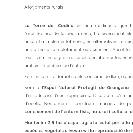
Allotjaments rurals
La Torre del Codina
és una destinació que ha
l’arquitectura de la pedra seca, ha diversificat el
finca i ha implementat energies alternatives tèrmiq
fins a fer-la completament autosuficient. Aprofita 
reutilitzem les aigües residuals per abeurar les espèc
amfibis i mamífers de l’entorn.
Fem un control domòtic dels consums de llum, aigua
Som a
l’Espai Natural Protegit de Granyena
i
d’introducció d’aus rapinyaires. Disposem d’un a
d’ocells. Restaurem i construïm marges de p
coneixement de l’entorn físic, natural i cultural 
Mantenim 2,5 ha d’espai agroforestal per a la p
espècies vegetals silvestres i la reproducció de