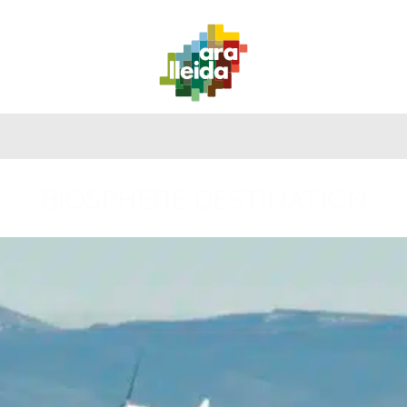
QUÈ
GUIA
RUTES
PLANIFICA
FER?
PRÀCTICA
BIOSPHERE DESTINATION