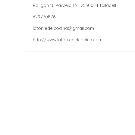
.
Polígon 16 Parcela 131, 25300 El Talladell
.
629770876
.
latorredelcodina@gmail.com
.
http://www.latorredelcodina.com