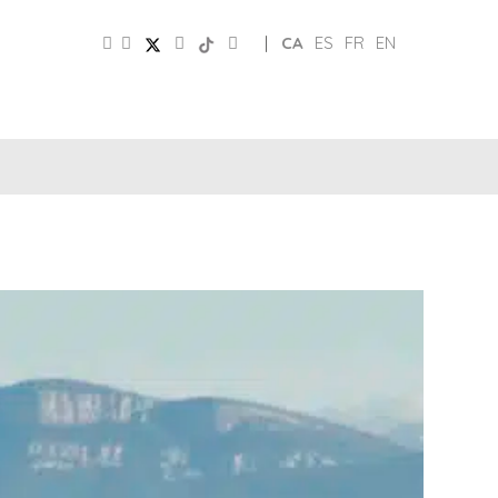
|
CA
ES
FR
EN
CLUB
PATRONAT
XARXES
D’AMICS
TURISME