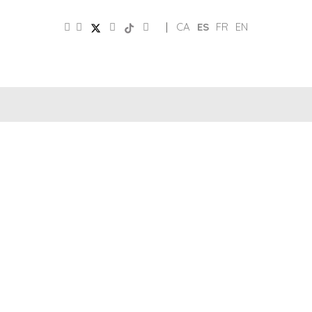
|
CA
ES
FR
EN
CLUB
REDES
DE
PATRONATO
SOCIALES
AMIGOS