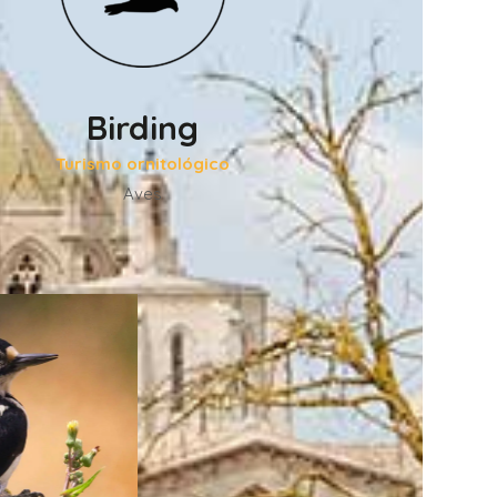
Birding
Turismo ornitológico
Aves