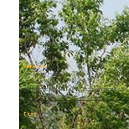
Disponemos de varios hides fotográficos para hacer
poder disfrutar de la naturaleza y los pájaros. Po
habituales de la zona, y descansar en un aloj
tranquilidad en el pueblo de Vallbona de les Monges
Servicios
Por ejemplo: desayunos de madrugada, opción de
observar y/o fotografiar pájaros, servicio 
ornitológicos, talleres de educación ambiental o anil
Ficha