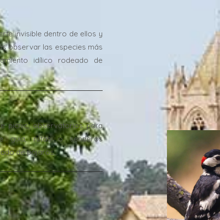
te invisible dentro de ellos y
drás observar las especies más
amiento idílico rodeado de
.
 picnic, observatorios para
de guía, rutas o senderos
lado de pájaros...