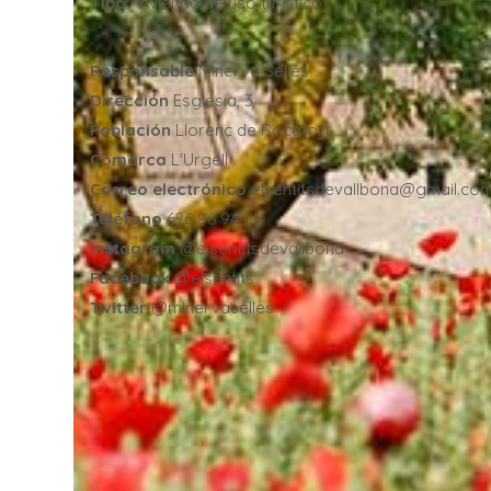
Tipo:
Vivienda de uso turístico
Responsable
Minerva Sellés
Dirección
Església, 3
Población
Llorenç de Rocafort
Comarca
L'Urgell
Correo electrónico
elsentitsdevallbona@gmail.co
Teléfono
626 96 94 06
Instagram
@elsentitsdevallbona
Facebook
@elsentits
Twitter
@minervaselles