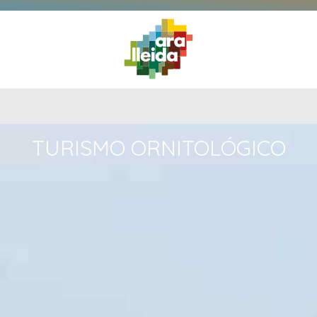
QUÉ
GUÍA
RUTAS
PLANIFICA
HACER
PRÁCTICA
TURISMO ORNITOLÓGICO