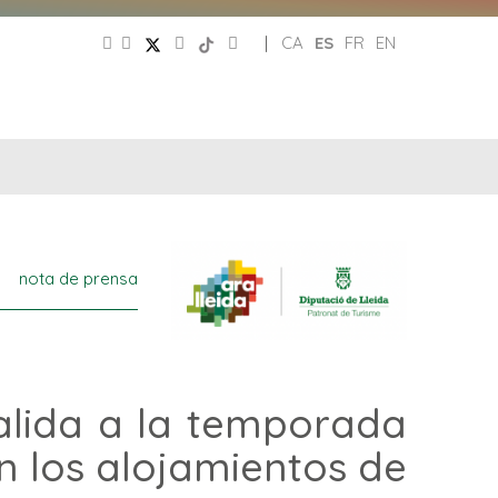
|
CA
ES
FR
EN
CLUB
REDES
DE
PATRONATO
SOCIALES
AMIGOS
nota de prensa
salida a la temporada
 los alojamientos de