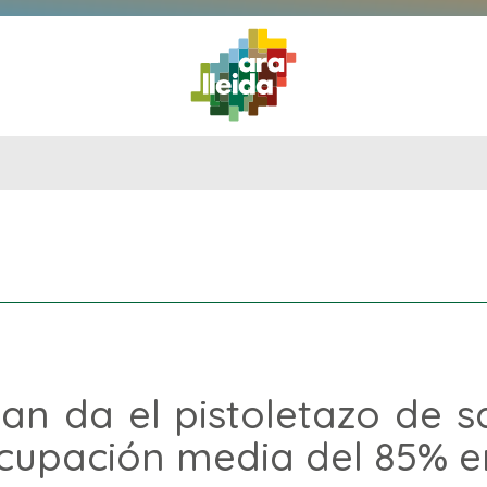
QUÉ
GUÍA
RUTAS
PLANIFICA
HACER
PRÁCTICA
an da el pistoletazo de 
cupación media del 85% en