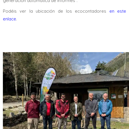
generación automática de informes”.
Podéis ver la ubicación de los ecocontadores
en este
enlace
.