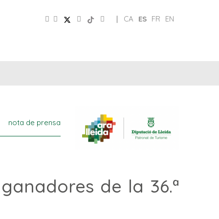
|
CA
ES
FR
EN
CLUB
REDES
DE
PATRONATO
SOCIALES
AMIGOS
nota de prensa
 ganadores de la 36.ª