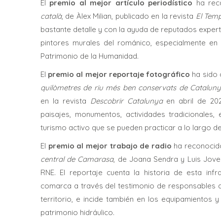
El
premio al mejor artículo periodístico
ha rec
català
, de Àlex Milian, publicado en la revista
El Tem
bastante detalle y con la ayuda de reputados experto
pintores murales del románico, especialmente en l
Patrimonio de la Humanidad.
El
premio al mejor reportaje fotográfico
ha sido
quilòmetres de riu més ben conservats de Catalun
en la revista
Descobrir Catalunya
en abril de 20
paisajes, monumentos, actividades tradicionales, 
turismo activo que se pueden practicar a lo largo de 
El
premio al mejor trabajo de radio
ha reconocido
central de Camarasa
, de Joana Sendra y Luis Jove
RNE. El reportaje cuenta la historia de esta infr
comarca a través del testimonio de responsables de 
territorio, e incide también en los equipamientos 
patrimonio hidráulico.