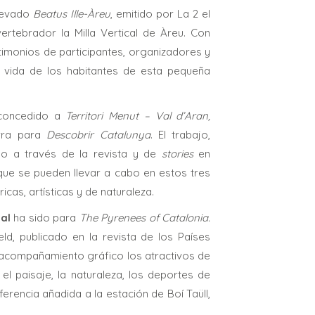
llevado
Beatus Ille-Àreu
, emitido por La 2 el
rtebrador la Milla Vertical de Àreu. Con
imonios de participantes, organizadores y
a vida de los habitantes de esta pequeña
concedido a
Territori Menut – Val d’Aran,
orra para
Descobrir Catalunya
. El trabajo,
zado a través de la revista y de
stories
en
 que se pueden llevar a cabo en estos tres
icas, artísticas y de naturaleza.
al
ha sido para
The Pyrenees of Catalonia.
ld, publicado en la revista de los Países
n acompañamiento gráfico los atractivos de
 el paisaje, la naturaleza, los deportes de
ferencia añadida a la estación de Boí Taüll,