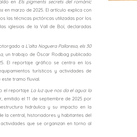
aído en
Els pigments secrets del romànic
ps
en marzo de 2025. El artículo explica con
s las técnicas pictóricas utilizadas por los
as iglesias de la Vall de Boí, declaradas
 otorgado a
L’alta Noguera Pallaresa, els 30
ya
, un trabajo de Òscar Rodbag publicado
25. El reportaje gráfico se centra en los
equipamientos turísticos y actividades de
este tramo fluvial.
 el reportaje
La luz que nos da el agua: la
r, emitido el 11 de septiembre de 2025 por
aestructura hidráulica y su impacto en la
la central, historiadores y habitantes del
y actividades que se organizan en torno al