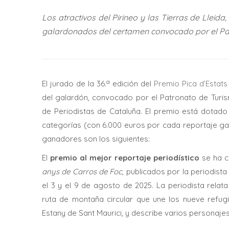
Los atractivos del Pirineo y las Tierras de Lleid
galardonados del certamen convocado por el Patr
a
El jurado de la 36.
edición del
Premio Pica d’Estats
del galardón, convocado por el Patronato de Turism
de Periodistas de Cataluña. El premio está dotado
categorías (con 6.000 euros por cada reportaje gal
ganadores son los siguientes:
El
premio al mejor reportaje periodístico
se ha c
anys de Carros de Foc
, publicados por la periodis
el 3 y el 9 de agosto de 2025. La periodista relat
ruta de montaña circular que une los nueve refug
Estany de Sant Maurici, y describe varios personaje