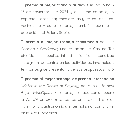
El
premio al mejor trabajo audiovisual
se lo ha 
16 de noviembre de 2024 y que tiene como eje ve
espectaculares imágenes aéreas y terrestres y test
vecinos de Àreu, el reportaje también describe l
población del Pallars Sobirà.
El
premio al mejor trabajo transmedia
se ha 
Solsona i Cerdanya
, una creación de Cristina T
dirigido a un público infantil y familiar y canali
Instagram, se centra en las actividades invernales
territorios y se presentan diversas propuestas histór
El
premio al mejor trabajo de prensa internacion
Winter in the Realm of Royalty
, de Marco Berneve
Bajos
WideOyster
. El reportaje repasa con un bue
la Val d’Aran desde todos los ámbitos: la historia,
invierno, la gastronomía y el termalismo, con una re
en la Alta Ribagorça.