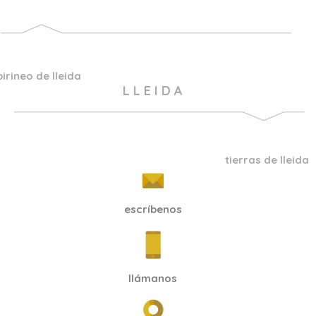
pirineo de lleida
L L E I D A
tierras de lleida
escríbenos
llámanos