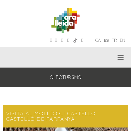
|
CA
ES
FR
EN
OLEOTURISMO
VISITA AL MOLÍ D’OLI CASTELLÓ.
CASTELLÓ DE FARFANYA