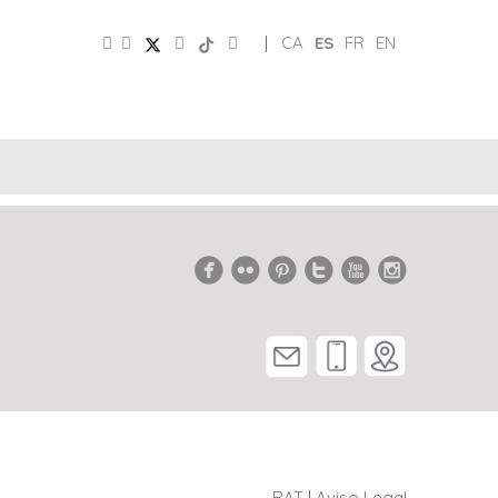
|
CA
ES
FR
EN
CLUB
REDES
DE
PATRONATO
SOCIALES
AMIGOS
RAT
|
Aviso Legal