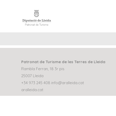
INICIO
Patronat de Turisme de les Terres de Lleida
Rambla Ferran, 18 3r pis
25007 Lleida
+34 973 245 408
info@aralleida.cat
aralleida.cat